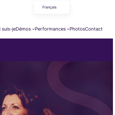
Français
English (UK)
 suis-je
Démos
Performances
Photos
Contact