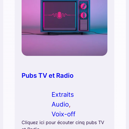
Pubs TV et Radio
Extraits
Audio
, 
Voix-off
Cliquez ici pour écouter cinq pubs TV