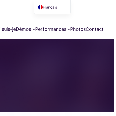
Français
English (UK)
 suis-je
Démos
Performances
Photos
Contact