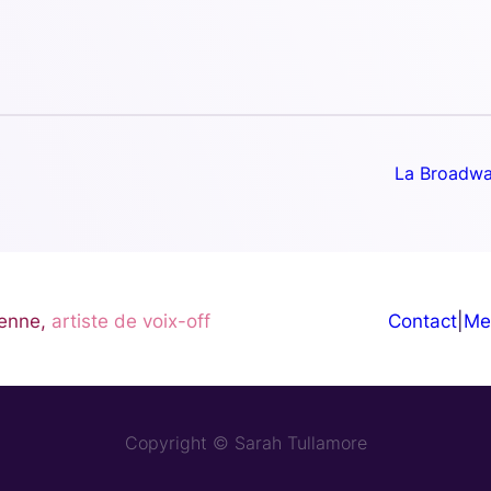
La Broadw
enne,
artiste de voix-off
Contact
|
Me
Copyright © Sarah Tullamore