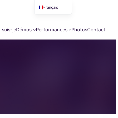
Français
English (UK)
 suis-je
Démos
Performances
Photos
Contact