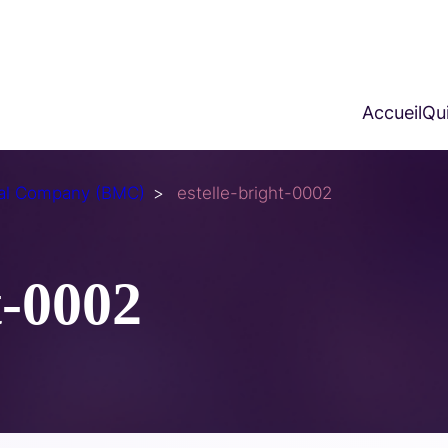
Accueil
Qui
al Company (BMC)
estelle-bright-0002
t-0002