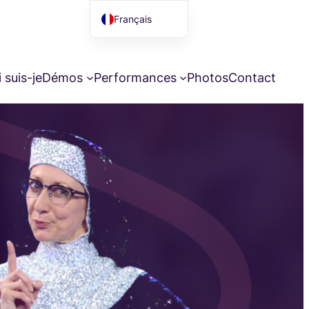
Français
English (UK)
 suis-je
Démos
Performances
Photos
Contact