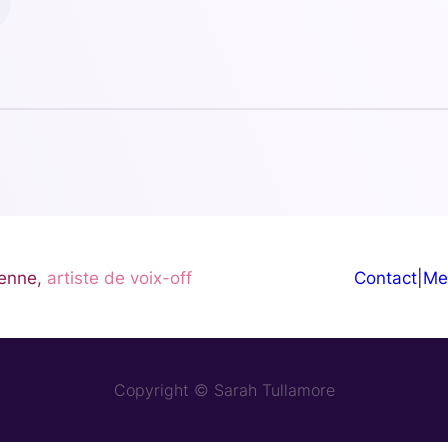
enne,
artiste de voix-off
Contact
|
Me
Copyright © Sarah Tullamore