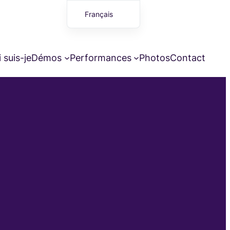
Français
English (UK)
 suis-je
Démos
Performances
Photos
Contact