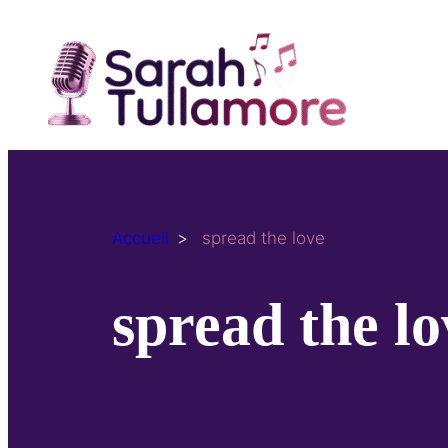
Aller
au
contenu
Accueil
spread the love
spread the lo