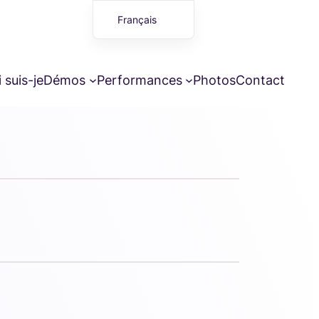
Français
English (UK)
 suis-je
Démos
Performances
Photos
Contact