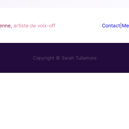
enne,
artiste de voix-off
Contact
|
Me
Copyright © Sarah Tullamore