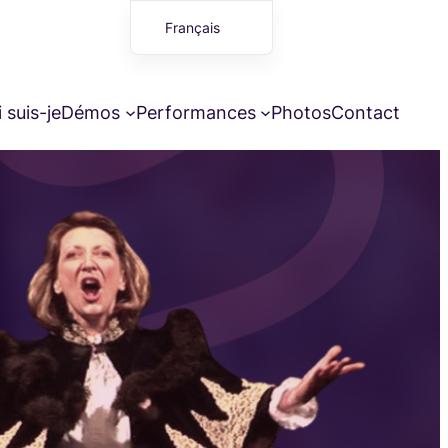
Français
English (UK)
 suis-je
Démos
Performances
Photos
Contact