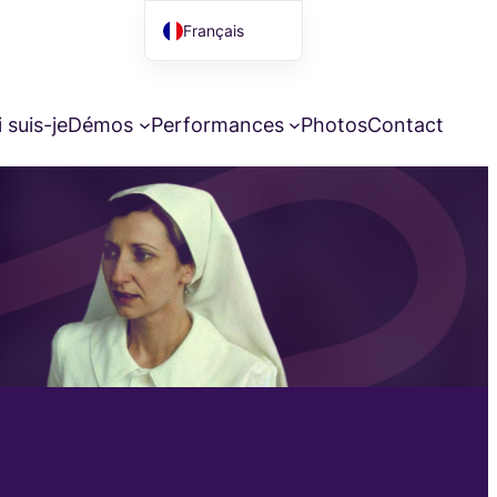
Français
English (UK)
 suis-je
Démos
Performances
Photos
Contact