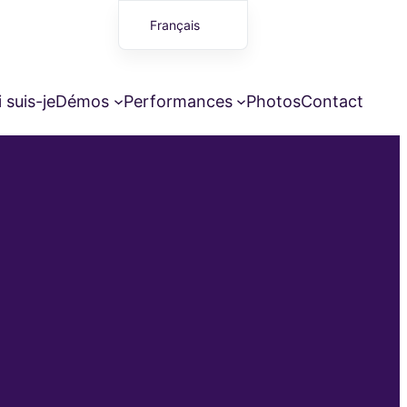
Français
English (UK)
 suis-je
Démos
Performances
Photos
Contact