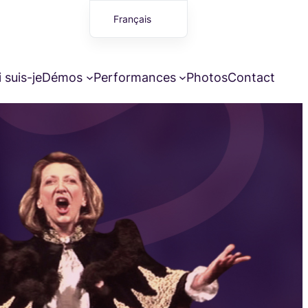
Français
English (UK)
 suis-je
Démos
Performances
Photos
Contact