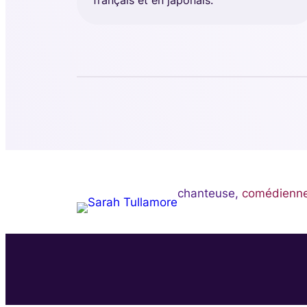
français et en japonais.
chanteuse,
comédienne