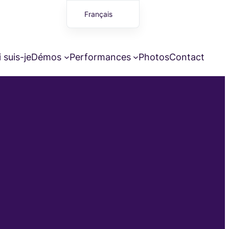
Français
English (UK)
 suis-je
Démos
Performances
Photos
Contact