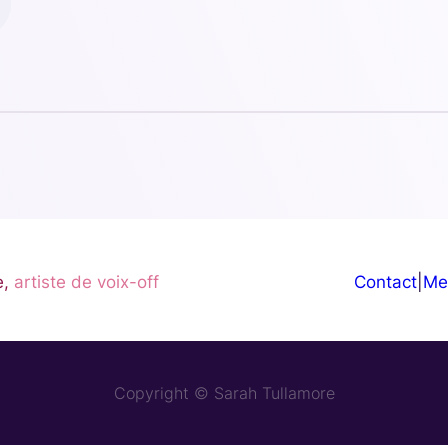
,
artiste de voix-off
Contact
|
Me
Copyright © Sarah Tullamore