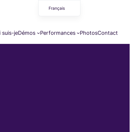
Français
English (UK)
 suis-je
Démos
Performances
Photos
Contact