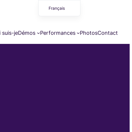
Français
English (UK)
 suis-je
Démos
Performances
Photos
Contact