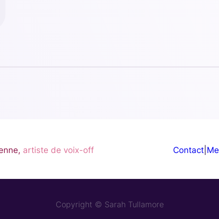
enne,
artiste de voix-off
Contact
|
Me
Copyright © Sarah Tullamore