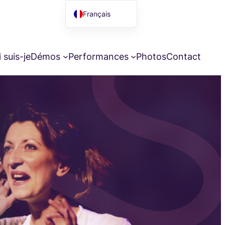
Français
English (UK)
 suis-je
Démos
Performances
Photos
Contact