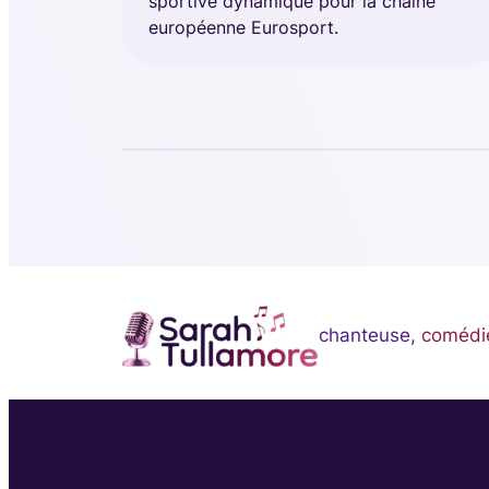
sportive dynamique pour la chaîne
européenne Eurosport.
chanteuse,
comédi