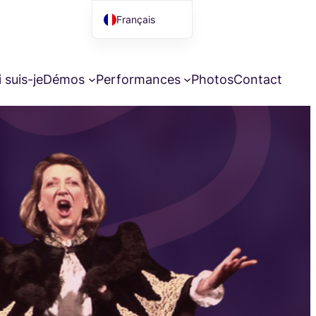
Français
English (UK)
 suis-je
Démos
Performances
Photos
Contact