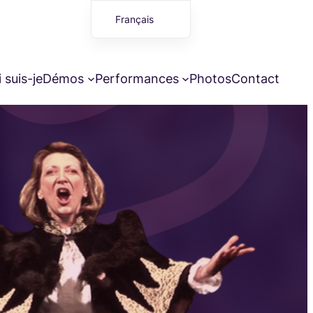
Français
English (UK)
 suis-je
Démos
Performances
Photos
Contact