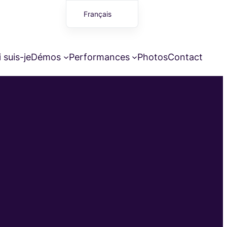
Français
English (UK)
 suis-je
Démos
Performances
Photos
Contact