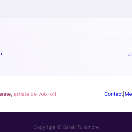
!
J
enne,
artiste de voix-off
Contact
|
Me
Copyright © Sarah Tullamore