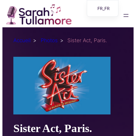
Aller
FR_FR
au
EN
contenu
Accueil
Photos
Sister Act, Paris.
Sister Act, Paris.