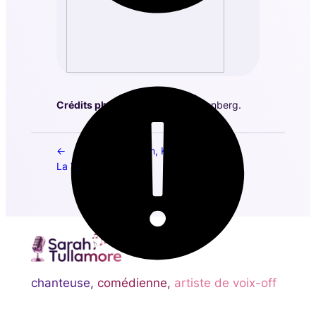
Crédits photos :
Brinkhoff/Morgenberg.
Singin’ in the Rain, Kilworth House
La Vie Parisienne
chanteuse,
comédienne,
artiste de voix-off