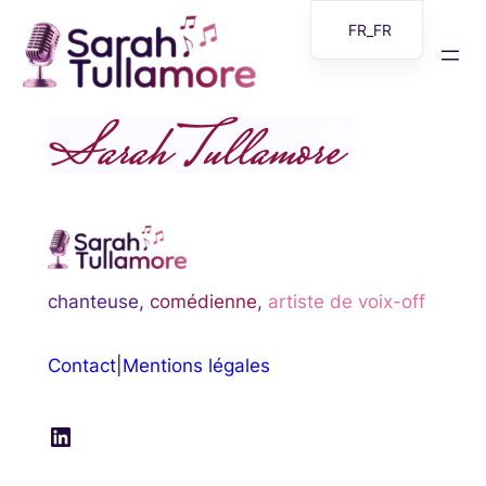
Aller
FR_FR
au
EN
contenu
chanteuse,
comédienne,
artiste de voix-off
Contact
|
Mentions légales
LinkedIn