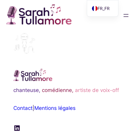
Aller
FR_FR
au
EN
contenu
chanteuse,
comédienne,
artiste de voix-off
Contact
|
Mentions légales
LinkedIn