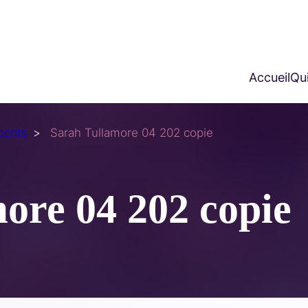
Accueil
Qui
cents
Sarah Tullamore 04 202 copie
ore 04 202 copie