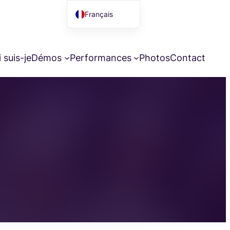
Français
English (UK)
 suis-je
Démos
Performances
Photos
Contact