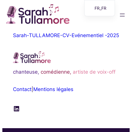
Aller
FR_FR
au
EN
contenu
Sarah-TULLAMORE-CV-Evénementiel -2025
chanteuse,
comédienne,
artiste de voix-off
Contact
|
Mentions légales
LinkedIn