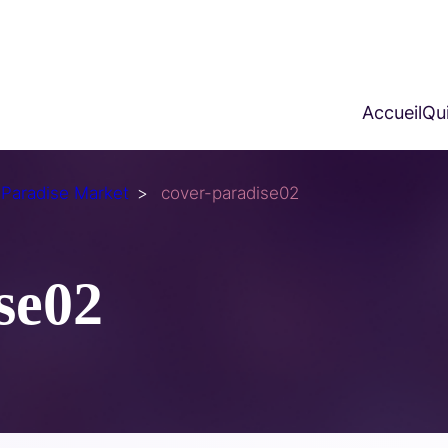
Accueil
Qui
 Paradise Market
cover-paradise02
se02