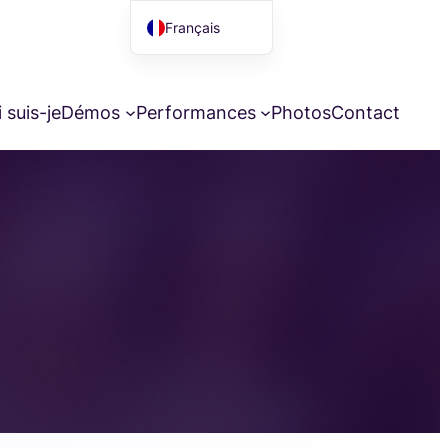
Français
English (UK)
 suis-je
Démos
Performances
Photos
Contact