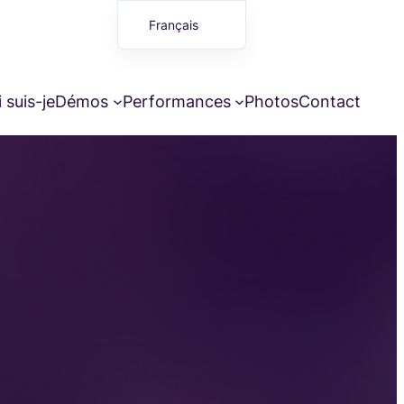
Français
English (UK)
 suis-je
Démos
Performances
Photos
Contact