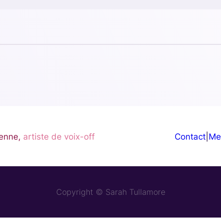
enne,
artiste de voix-off
Contact
|
Me
Copyright © Sarah Tullamore