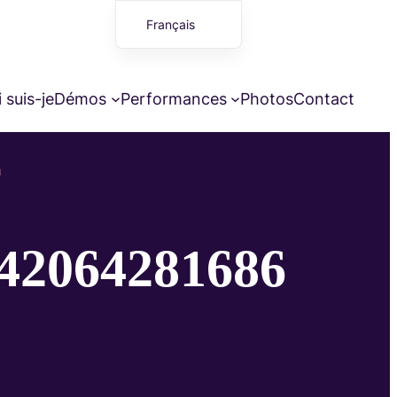
Français
English (UK)
 suis-je
Démos
Performances
Photos
Contact
n
42064281686