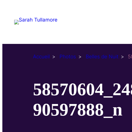
Aller
au
contenu
Accueil
Photos
Belles de Nuit
5
58570604_24
90597888_n