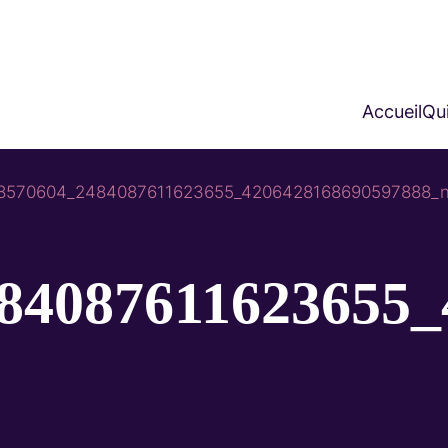
Accueil
Qui
8570604_2484087611623655_4206428168690597888_
84087611623655_