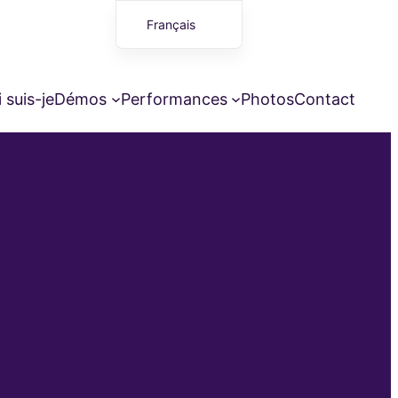
Français
English (UK)
 suis-je
Démos
Performances
Photos
Contact