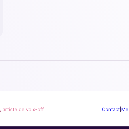
,
artiste de voix-off
Contact
|
Men