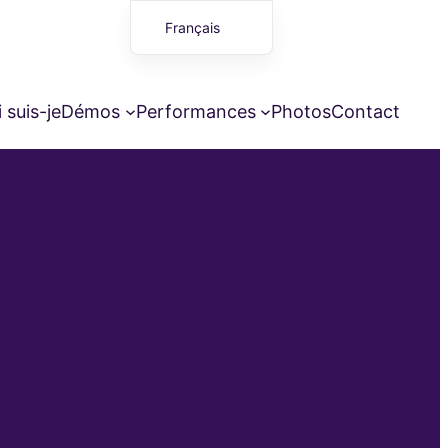
Français
English (UK)
 suis-je
Démos
Performances
Photos
Contact