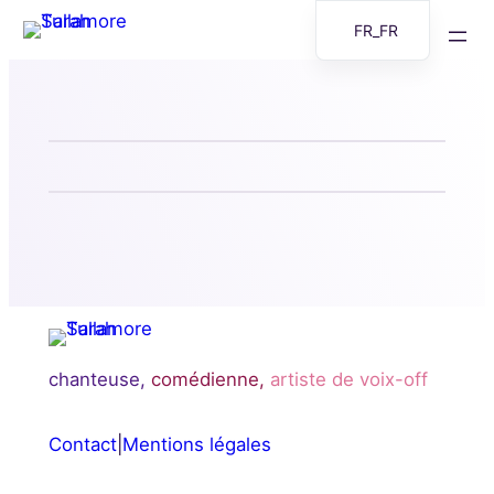
Aller
FR_FR
au
EN
contenu
chanteuse,
comédienne,
artiste de voix-off
Contact
|
Mentions légales