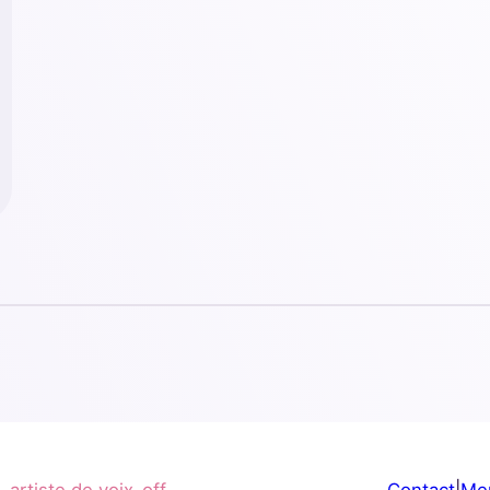
,
artiste de voix-off
Contact
|
Men