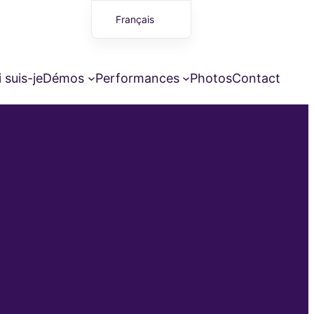
Français
English (UK)
 suis-je
Démos
Performances
Photos
Contact