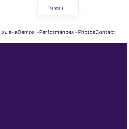
Français
English (UK)
 suis-je
Démos
Performances
Photos
Contact