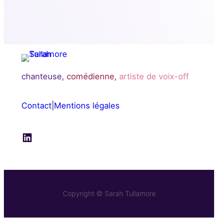
chanteuse,
comédienne,
artiste de voix-off
Contact
|
Mentions légales
LinkedIn
Copyright © Sarah Tullamore