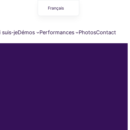
Français
English (UK)
 suis-je
Démos
Performances
Photos
Contact