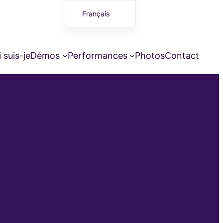
Français
English (UK)
 suis-je
Démos
Performances
Photos
Contact