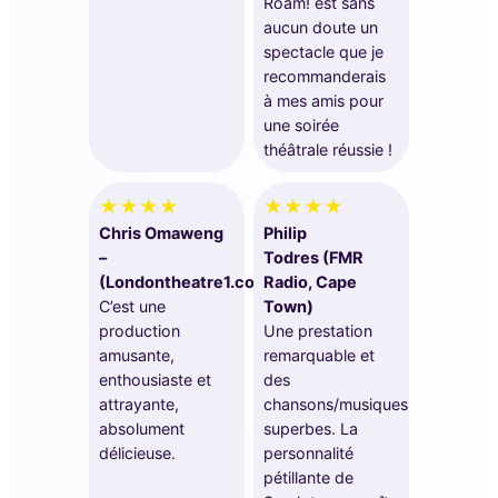
Roam! est sans
aucun doute un
spectacle que je
recommanderais
à mes amis pour
une soirée
théâtrale réussie !
★★★★
★★★★
Chris Omaweng
Philip
–
Todres (FMR
(Londontheatre1.com)
Radio, Cape
C’est une
Town)
production
Une prestation
amusante,
remarquable et
enthousiaste et
des
attrayante,
chansons/musiques
absolument
superbes. La
délicieuse.
personnalité
pétillante de